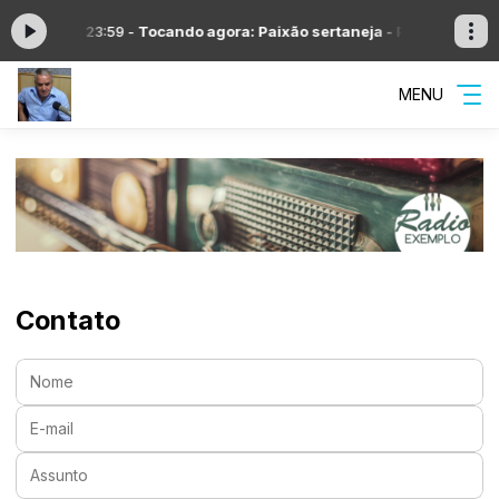
 00:00 às 23:59 -
Tocando agora: Paixão sertaneja - Parte 6
Program
MENU
Contato
Nome:
E-mail:
Assunto: